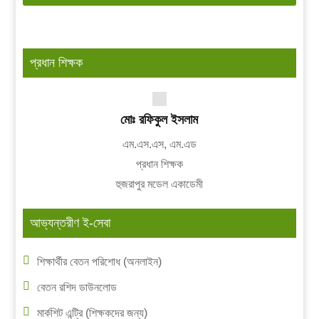
প্রধান শিক্ষক
মোঃ রফিকুল ইসলাম
এম.এস.এস, এম.এড
প্রধান শিক্ষক
হুজরাপুর মডেল একাডেমী
আভ্যন্তরীণ ই-সেবা
শিক্ষার্থীর বেতন পরিশোধ (অনলাইন)
বেতন রশিদ ডাউনলোড
মার্কশিট এন্ট্রি (শিক্ষকদের জন্য)