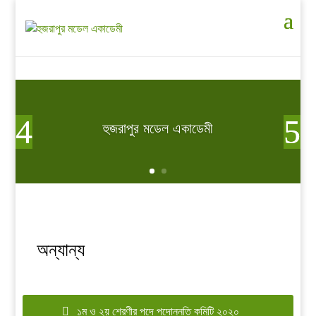
হুজরাপুর মডেল একাডেমী
অন্যান্য
১ম ও ২য় শ্রেণীর পদে পদোন্নতি কমিটি ২০২০