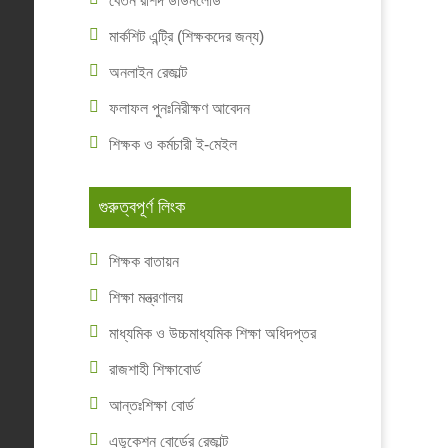
বেতন রশিদ ডাউনলোড
মার্কশিট এন্ট্রি (শিক্ষকদের জন্য)
অনলাইন রেজাল্ট
ফলাফল পুনঃনিরীক্ষণ আবেদন
শিক্ষক ও কর্মচারী ই-মেইল
গুরুত্বপূর্ণ লিংক
শিক্ষক বাতায়ন
শিক্ষা মন্ত্রণালয়
মাধ্যমিক ও উচ্চমাধ্যমিক শিক্ষা অধিদপ্তর
রাজশাহী শিক্ষাবোর্ড
আন্তঃশিক্ষা বোর্ড
এডুকেশন বোর্ডের রেজাল্ট