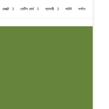
রেজাল্ট
নোটিশ বোর্ড
গ্যালারী
অডিট
লগইন