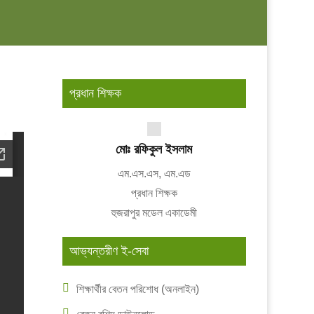
প্রধান শিক্ষক
মোঃ রফিকুল ইসলাম
এম.এস.এস, এম.এড
প্রধান শিক্ষক
হুজরাপুর মডেল একাডেমী
আভ্যন্তরীণ ই-সেবা
শিক্ষার্থীর বেতন পরিশোধ (অনলাইন)