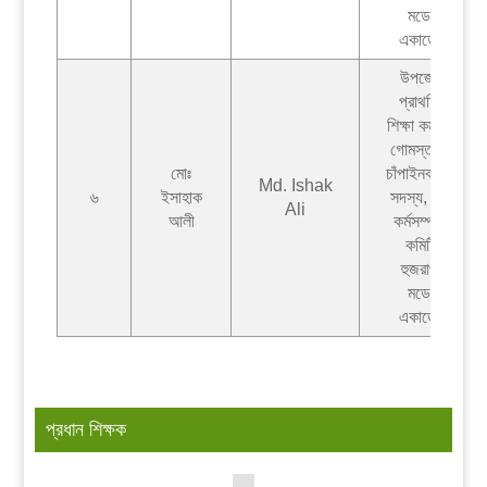
মডেল
একাডেমী
উপজেলা
প্রাথমিক
শিক্ষা কর্মকর্তা
গোমস্তাপুর,
মোঃ
চাঁপাইনবাবগঞ্জ
Md. Ishak
৬
ইসাহাক
সদস্য, পৌর
Ali
আলী
কর্মসম্পাদন
কমিটি,
হুজরাপুর
মডেল
একাডেমী
প্রধান শিক্ষক