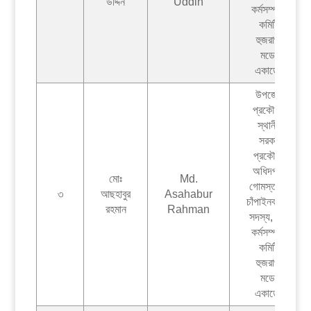
উদ্দিন
Uddin
কর্মসম্পাদন
কমিটি,
হুজরাপুর
মডেল
একাডেমী
উপজেলা
প্রকৌশলী
স্থানীয়
সরকার
প্রকৌশল
অধিদপ্তর
মোঃ
Md.
গোমস্তাপুর,
৩
আছহাবুর
Asahabur
চাঁপাইনবাবগঞ্জ
রহমান
Rahman
সদস্য, পৌর
কর্মসম্পাদন
কমিটি,
হুজরাপুর
মডেল
একাডেমী