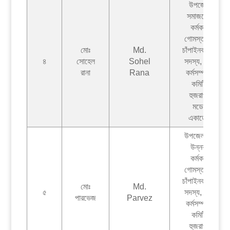
উপজেলা
সমাজসেবা
কর্মকর্তা
গোমস্তাপুর,
মোঃ
Md.
চাঁপাইনবাবগঞ্জ
৪
সোহেল
Sohel
সদস্য, পৌর
রানা
Rana
কর্মসম্পাদন
কমিটি,
হুজরাপুর
মডেল
একাডেমী
উপজেলা যুব
উন্নয়ন
কর্মকর্তা
গোমস্তাপুর,
চাঁপাইনবাবগঞ্জ
মোঃ
Md.
৫
সদস্য, পৌর
পারভেজ
Parvez
কর্মসম্পাদন
কমিটি,
হুজরাপুর