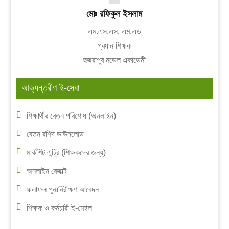
মোঃ রফিকুল ইসলাম
এম.এস.এস, এম.এড
প্রধান শিক্ষক
হুজরাপুর মডেল একাডেমী
আভ্যন্তরীণ ই-সেবা
শিক্ষার্থীর বেতন পরিশোধ (অনলাইন)
বেতন রশিদ ডাউনলোড
মার্কশিট এন্ট্রি (শিক্ষকদের জন্য)
অনলাইন রেজাল্ট
ফলাফল পুনঃনিরীক্ষণ আবেদন
শিক্ষক ও কর্মচারী ই-মেইল