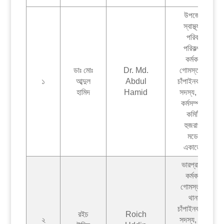
উপজেলা
স্বাস্থ্য ও
পরিবার
পরিকল্পনা
কর্মকর্তা
ডাঃ মোঃ
Dr. Md.
গোমস্তাপুর,
১
আব্দুল
Abdul
চাঁপাইনবাবগঞ্জ
হামিদ
Hamid
সদস্য, পৌর
কর্মসম্পাদন
কমিটি,
হুজরাপুর
মডেল
একাডেমী
ভারপ্রাপ্ত
কর্মকর্তা
গোমস্তাপুর
থানা,
চাঁপাইনবাবগঞ্জ
রইচ
Roich
২
সদস্য, পৌর