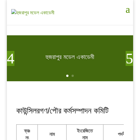
হুজরাপুর মডেল একাডেমী
কাউন্সিলরগণ/পৌর কর্মসম্পাদন কমিটি
ক্রঃ
ইংরেজিতে
নাম
পদবী
নং
নাম