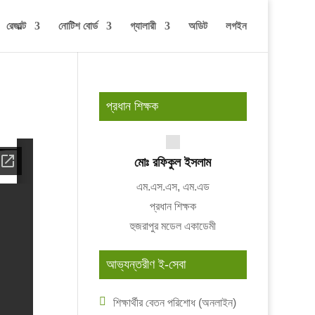
রেজাল্ট
নোটিশ বোর্ড
গ্যালারী
অডিট
লগইন
প্রধান শিক্ষক
মোঃ রফিকুল ইসলাম
এম.এস.এস, এম.এড
প্রধান শিক্ষক
হুজরাপুর মডেল একাডেমী
আভ্যন্তরীণ ই-সেবা
শিক্ষার্থীর বেতন পরিশোধ (অনলাইন)