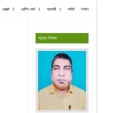
রেজাল্ট
নোটিশ বোর্ড
গ্যালারী
অডিট
লগইন
প্রধান শিক্ষক