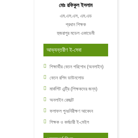
মোঃ রফিকুল ইসলাম
এম.এস.এস, এম.এড
প্রধান শিক্ষক
হুজরাপুর মডেল একাডেমী
আভ্যন্তরীণ ই-সেবা
শিক্ষার্থীর বেতন পরিশোধ (অনলাইন)
বেতন রশিদ ডাউনলোড
মার্কশিট এন্ট্রি (শিক্ষকদের জন্য)
অনলাইন রেজাল্ট
ফলাফল পুনঃনিরীক্ষণ আবেদন
শিক্ষক ও কর্মচারী ই-মেইল