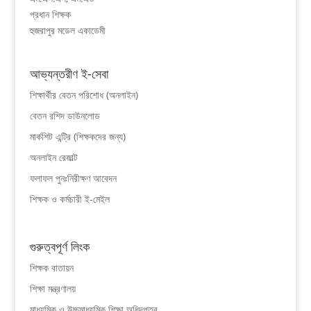
প্রধান শিক্ষক
হুজরাপুর মডেল একাডেমী
আভ্যন্তরীণ ই-সেবা
শিক্ষার্থীর বেতন পরিশোধ (অনলাইন)
বেতন রশিদ ডাউনলোড
মার্কশিট এন্ট্রি (শিক্ষকদের জন্য)
অনলাইন রেজাল্ট
ফলাফল পুনঃনিরীক্ষণ আবেদন
শিক্ষক ও কর্মচারী ই-মেইল
গুরুত্বপূর্ণ লিংক
শিক্ষক বাতায়ন
শিক্ষা মন্ত্রণালয়
মাধ্যমিক ও উচ্চমাধ্যমিক শিক্ষা অধিদপ্তর