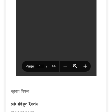
প্রধান শিক্ষক
মোঃ রফিকুল ইসলাম
এম.এস.এস, এম.এড