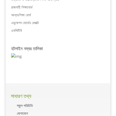
রাজশাহী শিক্ষাবোর্ড
আন্তঃশিক্ষা বোর্ড
এডুকেশন বোর্ডের রেজাল্ট
এনসিটিবি
হটলাইন নম্বর তালিকা
সাধারণ তথ্য
স্কুল পরিচিতি
যোগাযোগ