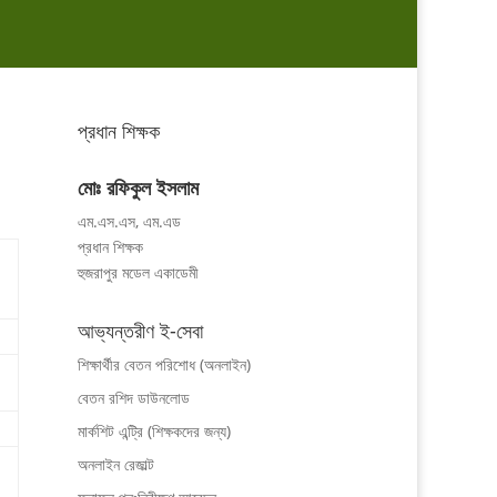
প্রধান শিক্ষক
মোঃ রফিকুল ইসলাম
এম.এস.এস, এম.এড
প্রধান শিক্ষক
হুজরাপুর মডেল একাডেমী
আভ্যন্তরীণ ই-সেবা
শিক্ষার্থীর বেতন পরিশোধ (অনলাইন)
বেতন রশিদ ডাউনলোড
মার্কশিট এন্ট্রি (শিক্ষকদের জন্য)
অনলাইন রেজাল্ট