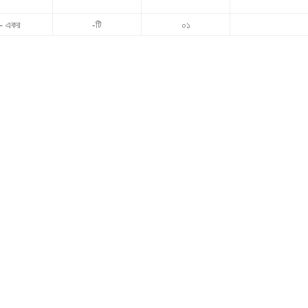
– একর
-টি
০১