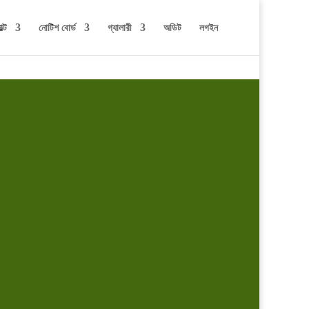
ল্ট
নোটিশ বোর্ড
গ্যালারী
অডিট
লগইন