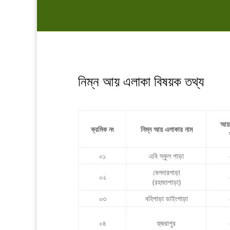
নিম্ন আয় এলাকা বিষয়ক তথ্য
আয়
ক্রমিক নং
নিম্ন আয় এলাকার নাম
০১
এবি স্কুল পাড়া
বেলদারপাড়া
০২
(রহমতপাড়া)
০৩
বহিপাড়া ডাইংপাড়া
০৪
হুজরাপুর