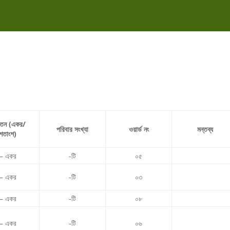
তন (একর/
পরিবার সংখ্যা
ওয়ার্ড নং
মন্তব্য
শতাংশ)
– একর
-টি
০৫
– একর
-টি
০৩
– একর
-টি
০৮
– একর
-টি
০৬