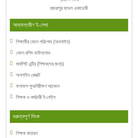
হুজরাপুর মডেল একাডেমী
আভ্যন্তরীণ ই-সেবা
শিক্ষার্থীর বেতন পরিশোধ (অনলাইন)
বেতন রশিদ ডাউনলোড
মার্কশিট এন্ট্রি (শিক্ষকদের জন্য)
অনলাইন রেজাল্ট
ফলাফল পুনঃনিরীক্ষণ আবেদন
শিক্ষক ও কর্মচারী ই-মেইল
গুরুত্বপূর্ণ লিংক
শিক্ষক বাতায়ন