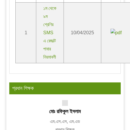
১ম থেকে
৯ম
শ্রেণির
1
SMS
10/04/2025
এ রেজাল্ট
পাবার
নিয়মাবলী
প্রধান শিক্ষক
মোঃ রফিকুল ইসলাম
এম.এস.এস, এম.এড
প্রধান শিক্ষক