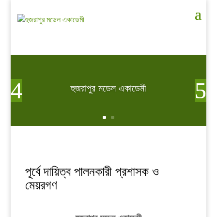
হুজরাপুর মডেল একাডেমী
পূর্বে দায়িত্ব পালনকারী প্রশাসক ও
মেয়রগণ