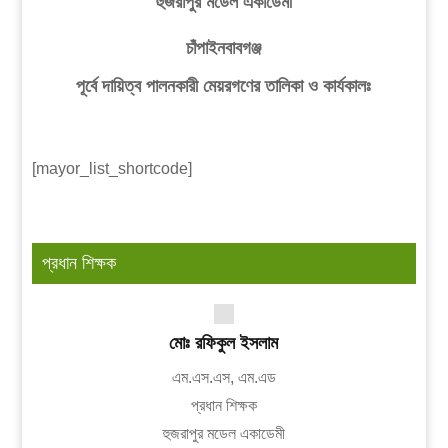
হুজরাপুর মডেল একাডেমী
চাঁপাইনবাবগঞ্জ
পূর্বে দায়িত্ব পালনকারী মেয়রগণের তালিকা ও কার্যকালঃ
[mayor_list_shortcode]
প্রধান শিক্ষক
মোঃ রফিকুল ইসলাম
এম.এস.এস, এম.এড
প্রধান শিক্ষক
হুজরাপুর মডেল একাডেমী