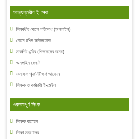
আভ্যন্তরীণ ই-সেবা
শিক্ষার্থীর বেতন পরিশোধ (অনলাইন)
বেতন রশিদ ডাউনলোড
মার্কশিট এন্ট্রি (শিক্ষকদের জন্য)
অনলাইন রেজাল্ট
ফলাফল পুনঃনিরীক্ষণ আবেদন
শিক্ষক ও কর্মচারী ই-মেইল
গুরুত্বপূর্ণ লিংক
শিক্ষক বাতায়ন
শিক্ষা মন্ত্রণালয়