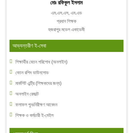
মোঃ রফিকুল ইসলাম
এম.এস.এস, এম.এড
প্রধান শিক্ষক
হুজরাপুর মডেল একাডেমী
আভ্যন্তরীণ ই-সেবা
শিক্ষার্থীর বেতন পরিশোধ (অনলাইন)
বেতন রশিদ ডাউনলোড
মার্কশিট এন্ট্রি (শিক্ষকদের জন্য)
অনলাইন রেজাল্ট
ফলাফল পুনঃনিরীক্ষণ আবেদন
শিক্ষক ও কর্মচারী ই-মেইল