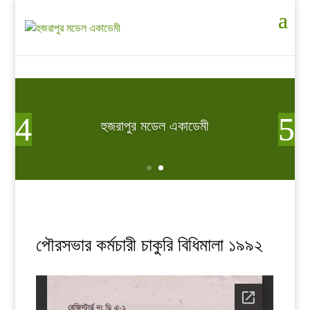
হুজরাপুর মডেল একাডেমী
পৌরসভার কর্মচারী চাকুরি বিধিমালা ১৯৯২