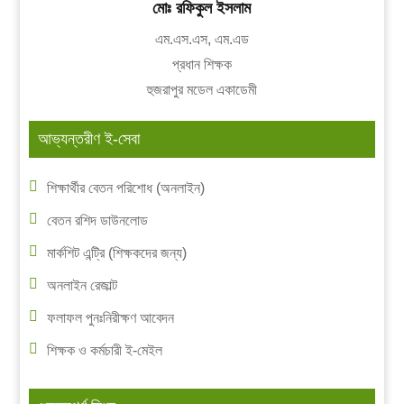
মোঃ রফিকুল ইসলাম
এম.এস.এস, এম.এড
প্রধান শিক্ষক
হুজরাপুর মডেল একাডেমী
আভ্যন্তরীণ ই-সেবা
শিক্ষার্থীর বেতন পরিশোধ (অনলাইন)
বেতন রশিদ ডাউনলোড
মার্কশিট এন্ট্রি (শিক্ষকদের জন্য)
অনলাইন রেজাল্ট
ফলাফল পুনঃনিরীক্ষণ আবেদন
শিক্ষক ও কর্মচারী ই-মেইল