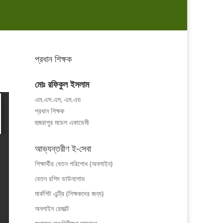
প্রধান শিক্ষক
মোঃ রফিকুল ইসলাম
এম.এস.এস, এম.এড
প্রধান শিক্ষক
হুজরাপুর মডেল একাডেমী
আভ্যন্তরীণ ই-সেবা
শিক্ষার্থীর বেতন পরিশোধ (অনলাইন)
বেতন রশিদ ডাউনলোড
মার্কশিট এন্ট্রি (শিক্ষকদের জন্য)
অনলাইন রেজাল্ট