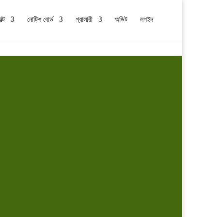
ল্ট
নোটিশ বোর্ড
গ্যালারী
অডিট
লগইন