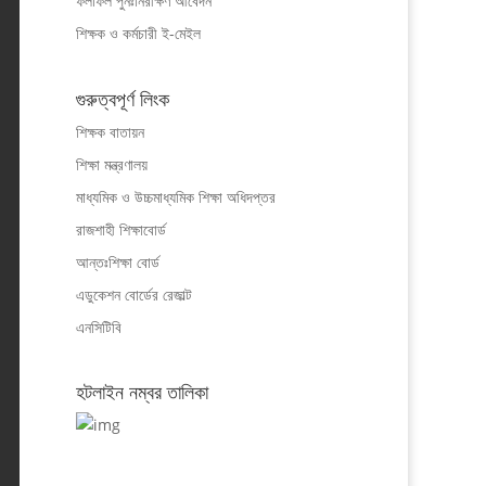
ফলাফল পুনঃনিরীক্ষণ আবেদন
শিক্ষক ও কর্মচারী ই-মেইল
গুরুত্বপূর্ণ লিংক
শিক্ষক বাতায়ন
শিক্ষা মন্ত্রণালয়
মাধ্যমিক ও উচ্চমাধ্যমিক শিক্ষা অধিদপ্তর
রাজশাহী শিক্ষাবোর্ড
আন্তঃশিক্ষা বোর্ড
এডুকেশন বোর্ডের রেজাল্ট
এনসিটিবি
হটলাইন নম্বর তালিকা