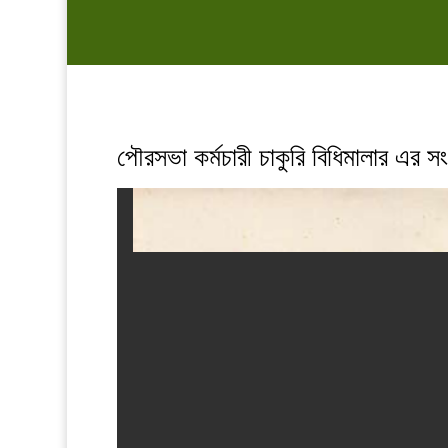
পৌরসভা কর্মচারী চাকুরি বিধিমালার এ