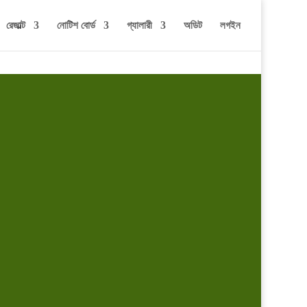
রেজাল্ট
নোটিশ বোর্ড
গ্যালারী
অডিট
লগইন