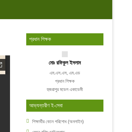
প্রধান শিক্ষক
মোঃ রফিকুল ইসলাম
এম.এস.এস, এম.এড
প্রধান শিক্ষক
হুজরাপুর মডেল একাডেমী
আভ্যন্তরীণ ই-সেবা
শিক্ষার্থীর বেতন পরিশোধ (অনলাইন)