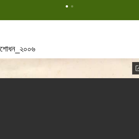
র সংশোধন_২০০৬