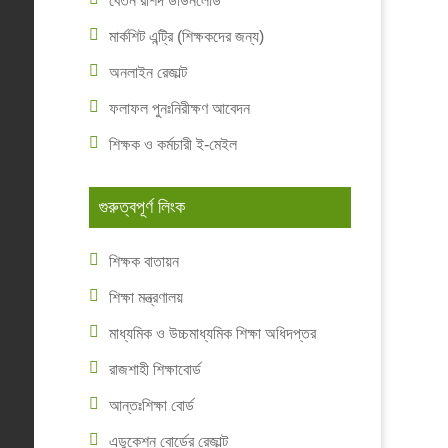
বেতন রশিদ ডাউনলোড
মার্কশিট এন্ট্রি (শিক্ষকদের জন্য)
অনলাইন রেজাল্ট
ফলাফল পুনঃনিরীক্ষণ আবেদন
শিক্ষক ও কর্মচারী ই-মেইল
গুরুত্বপূর্ণ লিংক
শিক্ষক বাতায়ন
শিক্ষা মন্ত্রণালয়
মাধ্যমিক ও উচ্চমাধ্যমিক শিক্ষা অধিদপ্তর
রাজশাহী শিক্ষাবোর্ড
আন্তঃশিক্ষা বোর্ড
এডুকেশন বোর্ডের রেজাল্ট