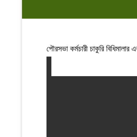
পৌরসভা কর্মচারী চাকুরি বিধিমালা