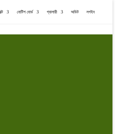
ল্ট
নোটিশ বোর্ড
গ্যালারী
অডিট
লগইন