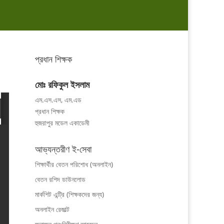
প্রধান শিক্ষক
মোঃ রফিকুল ইসলাম
এম.এস.এস, এম.এড
প্রধান শিক্ষক
হুজরাপুর মডেল একাডেমী
আভ্যন্তরীণ ই-সেবা
শিক্ষার্থীর বেতন পরিশোধ (অনলাইন)
বেতন রশিদ ডাউনলোড
মার্কশিট এন্ট্রি (শিক্ষকদের জন্য)
অনলাইন রেজাল্ট