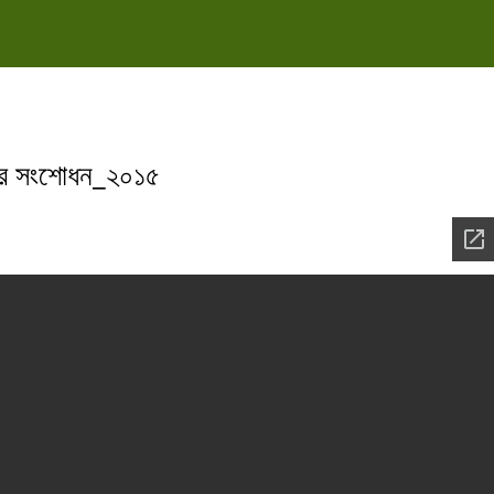
র এর সংশোধন_২০১৫