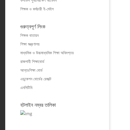
ফলাফল পুনঃনিরীক্ষণ আবেদন
শিক্ষক ও কর্মচারী ই-মেইল
গুরুত্বপূর্ণ লিংক
শিক্ষক বাতায়ন
শিক্ষা মন্ত্রণালয়
মাধ্যমিক ও উচ্চমাধ্যমিক শিক্ষা অধিদপ্তর
রাজশাহী শিক্ষাবোর্ড
আন্তঃশিক্ষা বোর্ড
এডুকেশন বোর্ডের রেজাল্ট
এনসিটিবি
হটলাইন নম্বর তালিকা