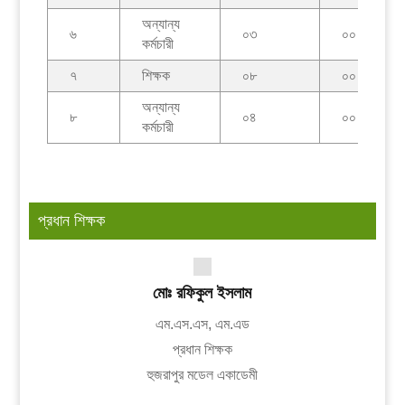
অন্যান্য
৬
০৩
০০
কর্মচারী
৭
শিক্ষক
০৮
০০
অন্যান্য
৮
০৪
০০
কর্মচারী
প্রধান শিক্ষক
মোঃ রফিকুল ইসলাম
এম.এস.এস, এম.এড
প্রধান শিক্ষক
হুজরাপুর মডেল একাডেমী