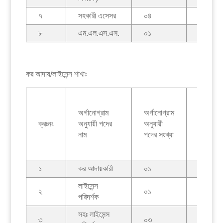
৭
সহকারী এসেসর
০৪
০০
৮
এম.এল.এস.এস.
০১
০১
কর আদায়/লাইসেন্স শাখাঃ
কর্মরত
অর্গানোগ্রাম
অর্গানোগ্রাম
কর্মকর্তা/
ক্রঃনং
অনুযায়ী পদের
অনুযায়ী
কর্মচারীদে
নাম
পদের সংখ্যা
সংখ্যা
১
কর আদায়কারী
০১
০১
লাইসেন্স
২
০১
০১
পরিদর্শক
সহঃ লাইসেন্স
৩
০৩
০১