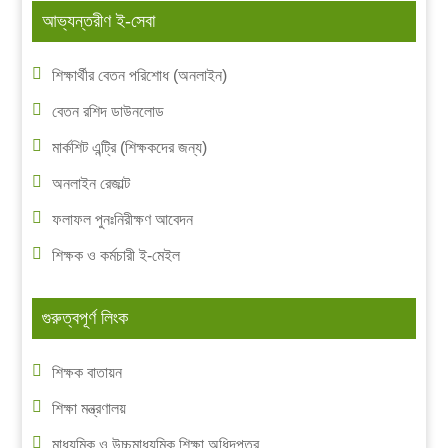
আভ্যন্তরীণ ই-সেবা
শিক্ষার্থীর বেতন পরিশোধ (অনলাইন)
বেতন রশিদ ডাউনলোড
মার্কশিট এন্ট্রি (শিক্ষকদের জন্য)
অনলাইন রেজাল্ট
ফলাফল পুনঃনিরীক্ষণ আবেদন
শিক্ষক ও কর্মচারী ই-মেইল
গুরুত্বপূর্ণ লিংক
শিক্ষক বাতায়ন
শিক্ষা মন্ত্রণালয়
মাধ্যমিক ও উচ্চমাধ্যমিক শিক্ষা অধিদপ্তর