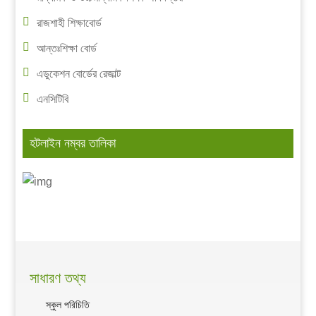
রাজশাহী শিক্ষাবোর্ড
আন্তঃশিক্ষা বোর্ড
এডুকেশন বোর্ডের রেজাল্ট
এনসিটিবি
হটলাইন নম্বর তালিকা
সাধারণ তথ্য
স্কুল পরিচিতি