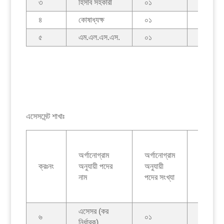
৩
হিসাব সহকারী
০১
০০
৪
কোষাধ্যক্ষ
০১
০০
৫
এম.এল.এস.এস.
০১
০১
এসেসমেন্ট শাখাঃ
কর্মরত
অর্গানোগ্রাম
অর্গানোগ্রাম
কর্মকর্তা/
ক্রঃনং
অনুযায়ী পদের
অনুযায়ী
কর্মচারীদে
নাম
পদের সংখ্যা
সংখ্যা
এসেসর (কর
৬
০১
০০
নির্ধারক)