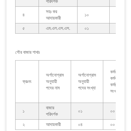
পরিদর্শক
সহঃ কর
৪
১০
০০
আদায়কারী
৫
এম.এল.এস.এস.
০১
০১
পৌর বাজার শাখাঃ
কর্মরত
অর্গানোগ্রাম
অর্গানোগ্রাম
কর্মকর্তা/
ক্রঃনং
অনুযায়ী
অনুযায়ী
কর্মচারীদের
পদের নাম
পদের সংখ্যা
সংখ্যা
বাজার
১
০১
০০
পরিদর্শক
২
আদায়কারী
০৪
০০