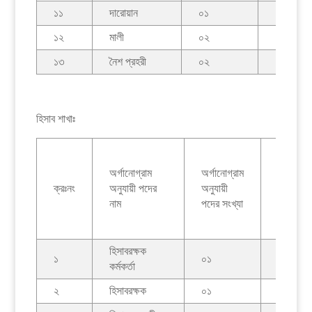
১১
দারোয়ান
০১
০১
১২
মালী
০২
০১
১৩
নৈশ প্রহরী
০২
০১
হিসাব শাখাঃ
কর্মরত
অর্গানোগ্রাম
অর্গানোগ্রাম
কর্মকর্তা/
ক্রঃনং
অনুযায়ী পদের
অনুযায়ী
কর্মচারীদে
নাম
পদের সংখ্যা
সংখ্যা
হিসাবরক্ষক
১
০১
০০
কর্মকর্তা
২
হিসাবরক্ষক
০১
০০