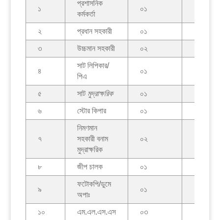
প্রশাসনিক
১
০১
০০
কর্মকর্তা
২
প্রধান সহকারী
০১
০১
৩
উচ্চমান সহকারী
০২
০১
সাট লিপিকার/
৪
০১
০
পিএ
৫
সাট
মুদ্রাক্ষরিক
০১
০
৬
স্টোর কিপার
০১
০১
নিমণমান
৭
সহকারী বনাম
০২
০১
মুদ্রাক্ষরিক
৮
জীপ চালক
০১
০
ফটোকপি/ডুমে
৯
০১
০০
অপাঃ
১০
এম.এল.এস.এস
০৩
০২