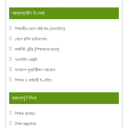
আভ্যন্তরীণ ই-সেবা
শিক্ষার্থীর বেতন পরিশোধ (অনলাইন)
বেতন রশিদ ডাউনলোড
মার্কশিট এন্ট্রি (শিক্ষকদের জন্য)
অনলাইন রেজাল্ট
ফলাফল পুনঃনিরীক্ষণ আবেদন
শিক্ষক ও কর্মচারী ই-মেইল
গুরুত্বপূর্ণ লিংক
শিক্ষক বাতায়ন
শিক্ষা মন্ত্রণালয়