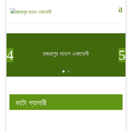
হুজরাপুর মডেল একাডেমী
ফটো গ্যালারী