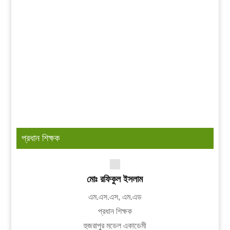
প্রধান শিক্ষক
মোঃ রফিকুল ইসলাম
এম.এস.এস, এম.এড
প্রধান শিক্ষক
হুজরাপুর মডেল একাডেমী