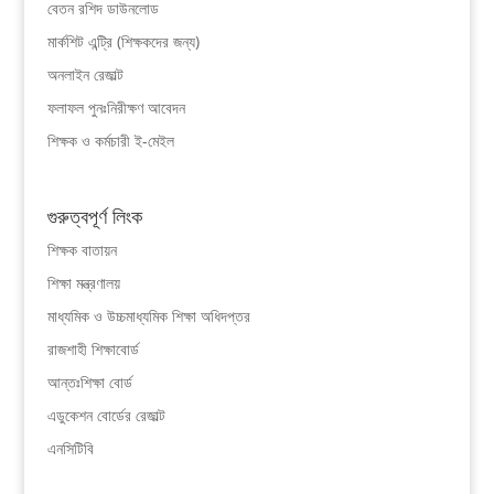
বেতন রশিদ ডাউনলোড
মার্কশিট এন্ট্রি (শিক্ষকদের জন্য)
অনলাইন রেজাল্ট
ফলাফল পুনঃনিরীক্ষণ আবেদন
শিক্ষক ও কর্মচারী ই-মেইল
গুরুত্বপূর্ণ লিংক
শিক্ষক বাতায়ন
শিক্ষা মন্ত্রণালয়
মাধ্যমিক ও উচ্চমাধ্যমিক শিক্ষা অধিদপ্তর
রাজশাহী শিক্ষাবোর্ড
আন্তঃশিক্ষা বোর্ড
এডুকেশন বোর্ডের রেজাল্ট
এনসিটিবি