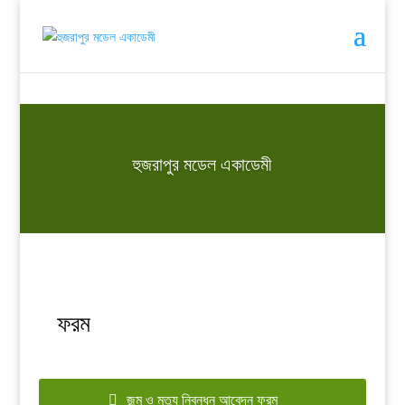
হুজরাপুর মডেল একাডেমী
ফরম
জন্ম ও মূত্যু নিবন্ধন আবেদন ফরম