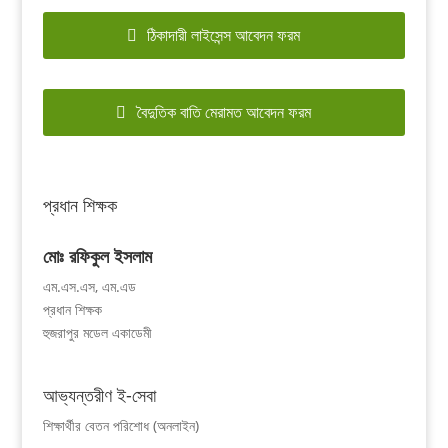
ঠিকাদারী লাইসেন্স আবেদন ফরম
বৈদুতিক বাতি মেরামত আবেদন ফরম
প্রধান শিক্ষক
মোঃ রফিকুল ইসলাম
এম.এস.এস, এম.এড
প্রধান শিক্ষক
হুজরাপুর মডেল একাডেমী
আভ্যন্তরীণ ই-সেবা
শিক্ষার্থীর বেতন পরিশোধ (অনলাইন)