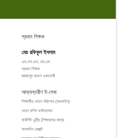
প্রধান শিক্ষক
মোঃ রফিকুল ইসলাম
এম.এস.এস, এম.এড
প্রধান শিক্ষক
হুজরাপুর মডেল একাডেমী
আভ্যন্তরীণ ই-সেবা
শিক্ষার্থীর বেতন পরিশোধ (অনলাইন)
বেতন রশিদ ডাউনলোড
মার্কশিট এন্ট্রি (শিক্ষকদের জন্য)
অনলাইন রেজাল্ট