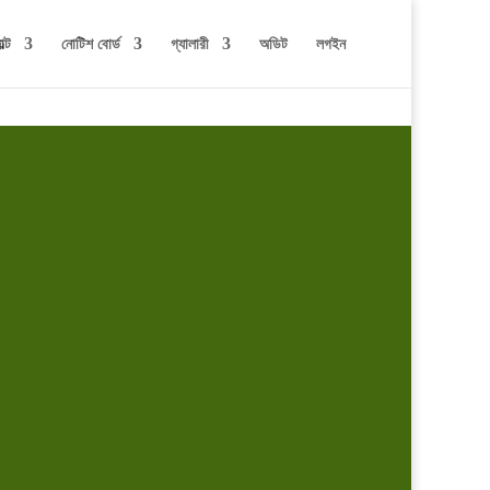
ল্ট
নোটিশ বোর্ড
গ্যালারী
অডিট
লগইন