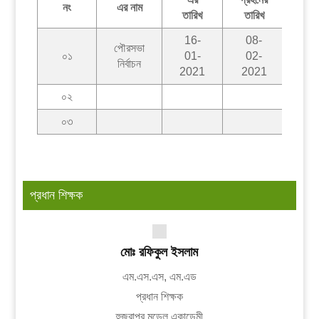
নং
এর নাম
তারিখ
তারিখ
তার
16-
08-
17
পৌরসভা
০১
01-
02-
02
নির্বাচন
2021
2021
20
০২
০৩
প্রধান শিক্ষক
মোঃ রফিকুল ইসলাম
এম.এস.এস, এম.এড
প্রধান শিক্ষক
হুজরাপুর মডেল একাডেমী