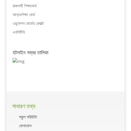
রাজশাহী শিক্ষাবোর্ড
আন্তঃশিক্ষা বোর্ড
এডুকেশন বোর্ডের রেজাল্ট
এনসিটিবি
হটলাইন নম্বর তালিকা
সাধারণ তথ্য
স্কুল পরিচিতি
যোগাযোগ