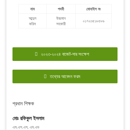
নাম
পদবী
মোবাইল নং
আব্দুল
উচ্চমান
০১৭২৩৫১৮৫৮৬
করিম
সহকারী
২০২৩-২০২৪ বাজেট-সার সংক্ষেপ
তথ্যের আবেদন ফরম
প্রধান শিক্ষক
মোঃ রফিকুল ইসলাম
এম.এস.এস, এম.এড