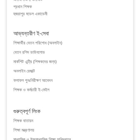
প্রধান শিক্ষক
হুজরাপুর মডেল একাডেমী
আভ্যন্তরীণ ই-সেবা
শিক্ষার্থীর বেতন পরিশোধ (অনলাইন)
বেতন রশিদ ডাউনলোড
মার্কশিট এন্ট্রি (শিক্ষকদের জন্য)
অনলাইন রেজাল্ট
ফলাফল পুনঃনিরীক্ষণ আবেদন
শিক্ষক ও কর্মচারী ই-মেইল
গুরুত্বপূর্ণ লিংক
শিক্ষক বাতায়ন
শিক্ষা মন্ত্রণালয়
মাধ্যমিক ও উচ্চমাধ্যমিক শিক্ষা অধিদপ্তর