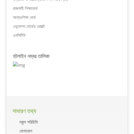
রাজশাহী শিক্ষাবোর্ড
আন্তঃশিক্ষা বোর্ড
এডুকেশন বোর্ডের রেজাল্ট
এনসিটিবি
হটলাইন নম্বর তালিকা
সাধারণ তথ্য
স্কুল পরিচিতি
যোগাযোগ