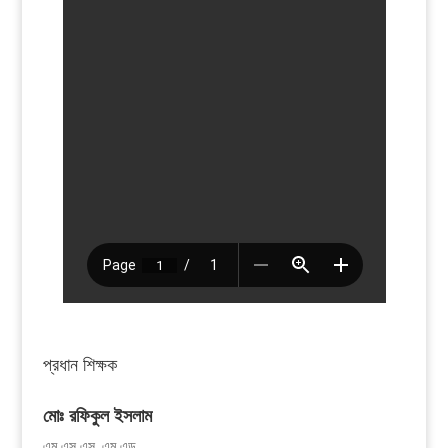
প্রধান শিক্ষক
মোঃ রফিকুল ইসলাম
এম.এস.এস, এম.এড