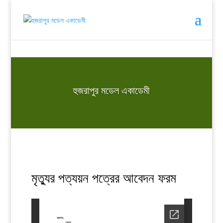
হুজরাপুর মডেল একাডেমী
মৃত্যুর পত্যয়ন পত্রের আবেদন ফরম