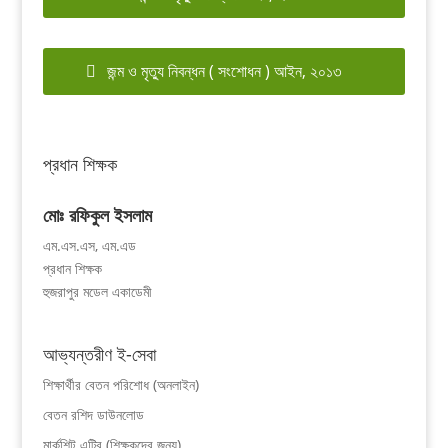
জন্ম ও মৃত্যু নিবন্ধন ( সংশোধন ) আইন, ২০১৩
প্রধান শিক্ষক
মোঃ রফিকুল ইসলাম
এম.এস.এস, এম.এড
প্রধান শিক্ষক
হুজরাপুর মডেল একাডেমী
আভ্যন্তরীণ ই-সেবা
শিক্ষার্থীর বেতন পরিশোধ (অনলাইন)
বেতন রশিদ ডাউনলোড
মার্কশিট এন্ট্রি (শিক্ষকদের জন্য)