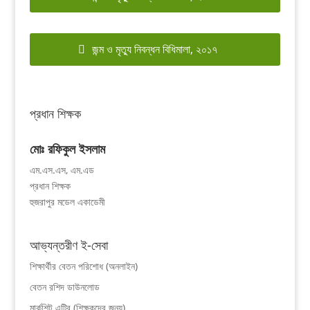
জন্ম ও মৃত্যু নিবন্ধন বিধিমালা, ২০১৭
প্রধান শিক্ষক
মোঃ রফিকুল ইসলাম
এম.এস.এস, এম.এড
প্রধান শিক্ষক
হুজরাপুর মডেল একাডেমী
আভ্যন্তরীণ ই-সেবা
শিক্ষার্থীর বেতন পরিশোধ (অনলাইন)
বেতন রশিদ ডাউনলোড
মার্কশিট এন্ট্রি (শিক্ষকদের জন্য)