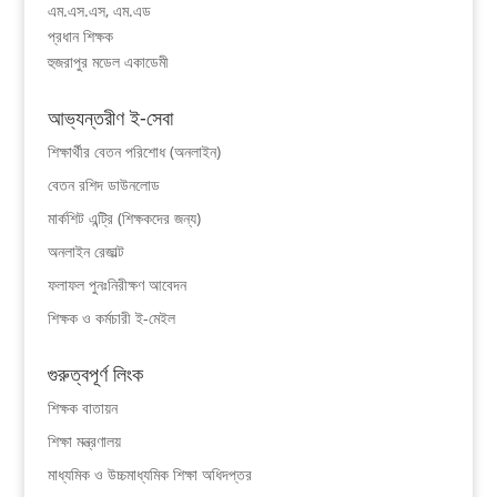
এম.এস.এস, এম.এড
প্রধান শিক্ষক
হুজরাপুর মডেল একাডেমী
আভ্যন্তরীণ ই-সেবা
শিক্ষার্থীর বেতন পরিশোধ (অনলাইন)
বেতন রশিদ ডাউনলোড
মার্কশিট এন্ট্রি (শিক্ষকদের জন্য)
অনলাইন রেজাল্ট
ফলাফল পুনঃনিরীক্ষণ আবেদন
শিক্ষক ও কর্মচারী ই-মেইল
গুরুত্বপূর্ণ লিংক
শিক্ষক বাতায়ন
শিক্ষা মন্ত্রণালয়
মাধ্যমিক ও উচ্চমাধ্যমিক শিক্ষা অধিদপ্তর