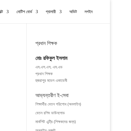
ল্ট
নোটিশ বোর্ড
গ্যালারী
অডিট
লগইন
প্রধান শিক্ষক
মোঃ রফিকুল ইসলাম
এম.এস.এস, এম.এড
প্রধান শিক্ষক
হুজরাপুর মডেল একাডেমী
আভ্যন্তরীণ ই-সেবা
শিক্ষার্থীর বেতন পরিশোধ (অনলাইন)
বেতন রশিদ ডাউনলোড
মার্কশিট এন্ট্রি (শিক্ষকদের জন্য)
অনলাইন রেজাল্ট