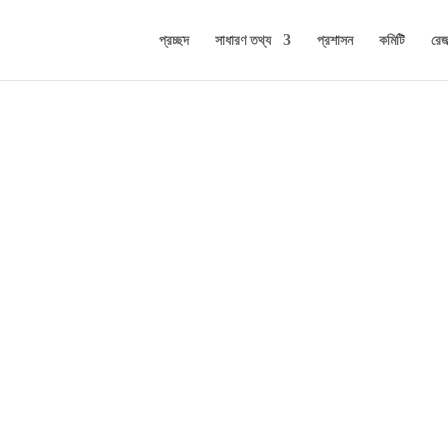
প্রচ্ছদ
সাধারণ তথ্য
প্রশাসন
কমিটি
রেজা