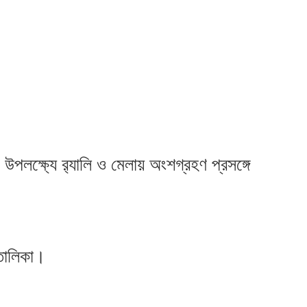
পলক্ষ্যে র‌্যালি ও মেলায় অংশগ্রহণ প্রসঙ্গে
তালিকা।