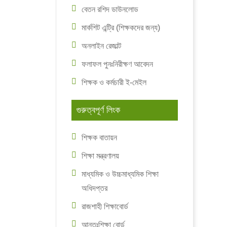
বেতন রশিদ ডাউনলোড
মার্কশিট এন্ট্রি (শিক্ষকদের জন্য)
অনলাইন রেজাল্ট
ফলাফল পুনঃনিরীক্ষণ আবেদন
শিক্ষক ও কর্মচারী ই-মেইল
গুরুত্বপূর্ণ লিংক
শিক্ষক বাতায়ন
শিক্ষা মন্ত্রণালয়
মাধ্যমিক ও উচ্চমাধ্যমিক শিক্ষা
অধিদপ্তর
রাজশাহী শিক্ষাবোর্ড
আন্তঃশিক্ষা বোর্ড