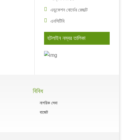
এডুকেশন বোর্ডের রেজাল্ট
এনসিটিবি
হটলাইন নম্বর তালিকা
বিবিধ
নাগরিক সেবা
বাজেট