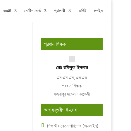
রেজাল্ট
নোটিশ বোর্ড
গ্যালারী
অডিট
লগইন
প্রধান শিক্ষক
মোঃ রফিকুল ইসলাম
এম.এস.এস, এম.এড
প্রধান শিক্ষক
হুজরাপুর মডেল একাডেমী
আভ্যন্তরীণ ই-সেবা
শিক্ষার্থীর বেতন পরিশোধ (অনলাইন)