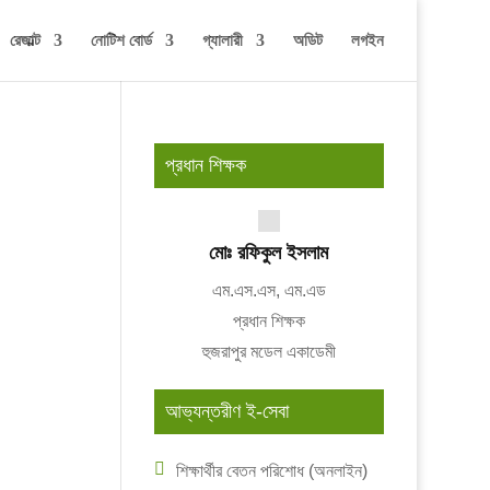
রেজাল্ট
নোটিশ বোর্ড
গ্যালারী
অডিট
লগইন
প্রধান শিক্ষক
মোঃ রফিকুল ইসলাম
এম.এস.এস, এম.এড
প্রধান শিক্ষক
হুজরাপুর মডেল একাডেমী
আভ্যন্তরীণ ই-সেবা
শিক্ষার্থীর বেতন পরিশোধ (অনলাইন)