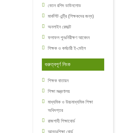
বেতন রশিদ ডাউনলোড
মার্কশিট এন্ট্রি (শিক্ষকদের জন্য)
অনলাইন রেজাল্ট
ফলাফল পুনঃনিরীক্ষণ আবেদন
শিক্ষক ও কর্মচারী ই-মেইল
গুরুত্বপূর্ণ লিংক
শিক্ষক বাতায়ন
শিক্ষা মন্ত্রণালয়
মাধ্যমিক ও উচ্চমাধ্যমিক শিক্ষা
অধিদপ্তর
রাজশাহী শিক্ষাবোর্ড
আন্তঃশিক্ষা বোর্ড