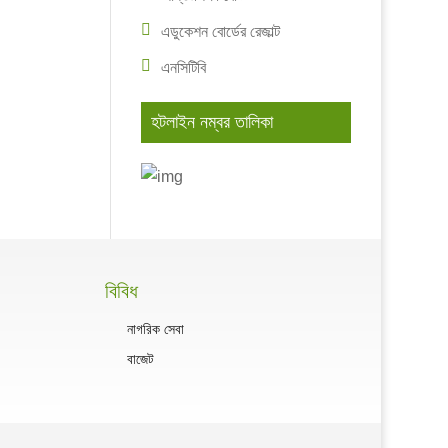
এডুকেশন বোর্ডের রেজাল্ট
এনসিটিবি
হটলাইন নম্বর তালিকা
বিবিধ
নাগরিক সেবা
বাজেট