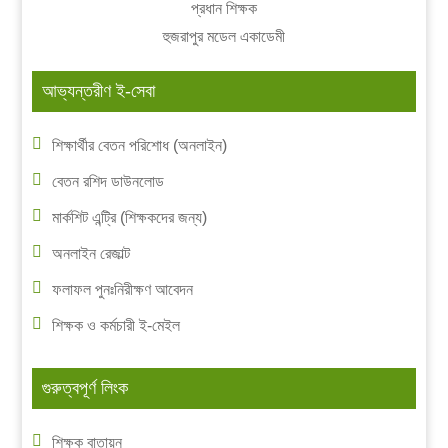
প্রধান শিক্ষক
হুজরাপুর মডেল একাডেমী
আভ্যন্তরীণ ই-সেবা
শিক্ষার্থীর বেতন পরিশোধ (অনলাইন)
বেতন রশিদ ডাউনলোড
মার্কশিট এন্ট্রি (শিক্ষকদের জন্য)
অনলাইন রেজাল্ট
ফলাফল পুনঃনিরীক্ষণ আবেদন
শিক্ষক ও কর্মচারী ই-মেইল
গুরুত্বপূর্ণ লিংক
শিক্ষক বাতায়ন