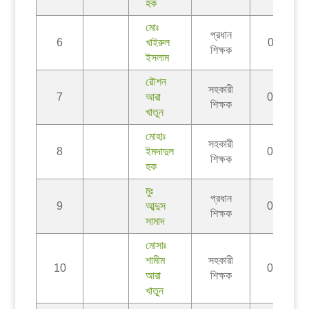
হক
মোঃ
প্রধান
6
খাইরুল
017240
শিক্ষক
ইসলাম
রৌশন
সহকারী
7
আরা
017263
শিক্ষক
খাতুন
মোহাঃ
সহকারী
8
ইমদাদুল
017106
শিক্ষক
হক
মুঃ
প্রধান
9
আব্দুস
017283
শিক্ষক
সামাদ
মোসাঃ
শামীম
সহকারী
10
017361
আরা
শিক্ষক
খাতুন